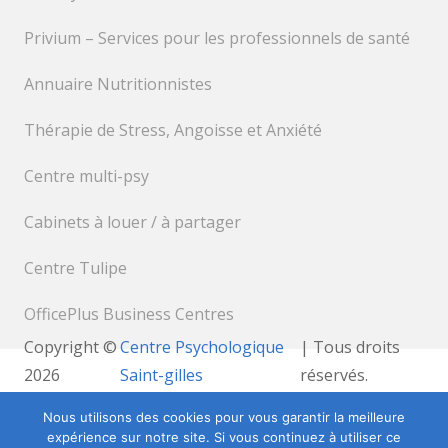
Privium – Services pour les professionnels de santé
Annuaire Nutritionnistes
Thérapie de Stress, Angoisse et Anxiété
Centre multi-psy
Cabinets à louer / à partager
Centre Tulipe
OfficePlus Business Centres
Copyright ©
Centre Psychologique
| Tous droits
2026
Saint-gilles
réservés.
Powered by
Privium – Des services qui soutiennent
Nous utilisons des cookies pour vous garantir la meilleure
vos soins. Pour psychologues, psychotherapeutes et
expérience sur notre site. Si vous continuez à utiliser ce