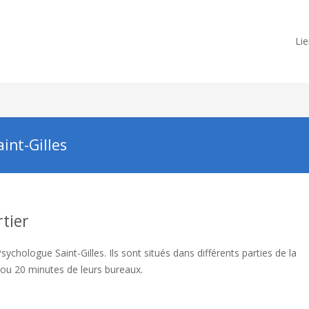
Lie
int-Gilles
rtier
contact psy saint-gilles psy
ychologue Saint-Gilles. Ils sont situés dans différents parties de la
 ou 20 minutes de leurs bureaux.
psychologue saint-gilles psy