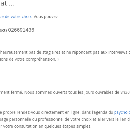
riat …
contact psy saint-gilles
e de votre choix
. Vous pouvez:
psychologue saint-gilles therapie
026691436
rect)
.
contact saint-gilles psychologue prix Psychologue Saint-Gilles
malheureusement pas de stagiaires et ne répondent pas aux interviews 
rcions de votre compréhension. »
tarifs psychologue saint-gilles
0
usement fermé. Nous sommes ouverts tous les jours ouvrables de 8h30
re propre rendez-vous directement en ligne, dans l’agenda du
psychol
la page personnelle du professionnel de votre choix et aller vers le lien d
r votre consultation en quelques étapes simples.