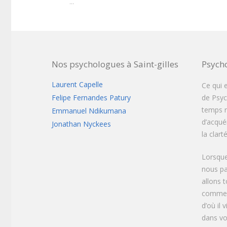
...
Nos psychologues à Saint-gilles
Psych
Laurent Capelle
Ce qui 
Felipe Fernandes Patury
de Psych
temps r
Emmanuel Ndikumana
d’acqué
Jonathan Nyckees
la clar
Lorsque
nous pa
allons 
commen
d’où il 
dans vot