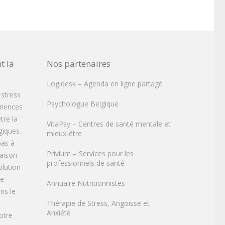
t la
Nos partenaires
Logidesk – Agenda en ligne partagé
 stress
Psychologue Belgique
ériences
tre la
VitaPsy – Centres de santé mentale et
iques.
mieux-être
pas à
Privium – Services pour les
raison
professionnels de santé
olution
re
Annuaire Nutritionnistes
ns le
Thérapie de Stress, Angoisse et
Anxiété
otre