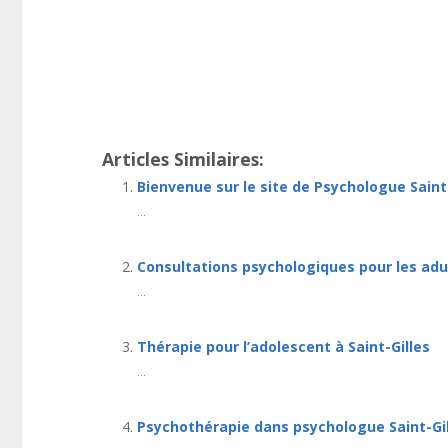
psychologue saint-gilles
Thérapie bruxelles
Psychologue Saint-Gilles psychologi
quant à, non seulement, mais encore, de surcroît, en
Articles Similaires:
Bienvenue sur le site de Psychologue Saint
...
Consultations psychologiques pour les adul
...
Thérapie pour l’adolescent à Saint-Gilles
...
Psychothérapie dans psychologue Saint-Gi