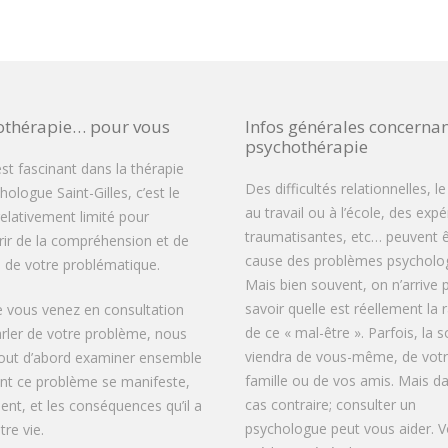
othérapie… pour vous
Infos générales concernan
psychothérapie
est fascinant dans la thérapie
Des difficultés relationnelles, le
ologue Saint-Gilles, c’est le
au travail ou à l’école, des exp
elativement limité pour
traumatisantes, etc… peuvent ê
rir de la compréhension et de
cause des problèmes psycholog
té de votre problématique.
Mais bien souvent, on n’arrive 
savoir quelle est réellement la 
 vous venez en consultation
de ce « mal-être ». Parfois, la s
rler de votre problème, nous
viendra de vous-même, de vot
tout d’abord examiner ensemble
famille ou de vos amis. Mais da
t ce problème se manifeste,
cas contraire; consulter un
vient, et les conséquences qu’il a
psychologue peut vous aider. V
re vie.