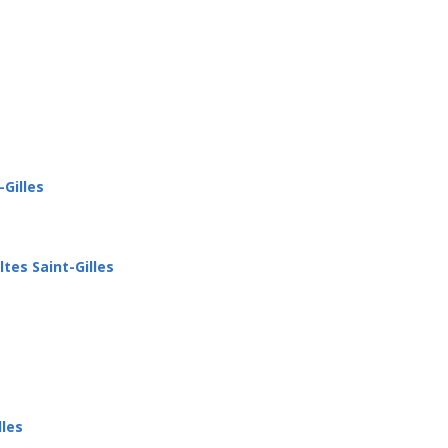
e saint-gilles
tout d’abord, ainsi, notamment
d’ailleurs, encore, de pl
 outre
-Gilles
tes Saint-Gilles
lles