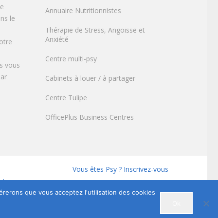
re
Annuaire Nutritionnistes
ns le
Thérapie de Stress, Angoisse et
Anxiété
otre
Centre multi-psy
s vous
par
Cabinets à louer / à partager
Centre Tulipe
OfficePlus Business Centres
Vous êtes Psy ? Inscrivez-vous
utes.
dérerons que vous acceptez l'utilisation des cookies
Ok