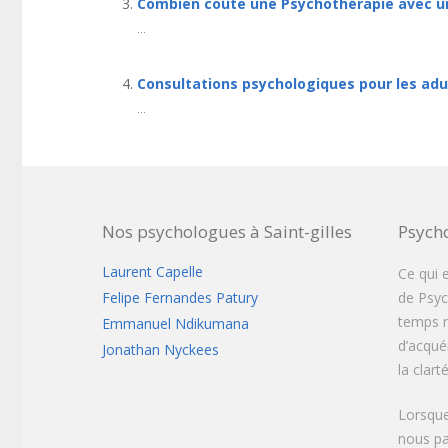
Combien coûte une Psychothérapie avec u
...
Consultations psychologiques pour les adul
...
Nos psychologues à Saint-gilles
Psych
Laurent Capelle
Ce qui 
Felipe Fernandes Patury
de Psych
temps r
Emmanuel Ndikumana
d’acqué
Jonathan Nyckees
la clar
Lorsque
nous pa