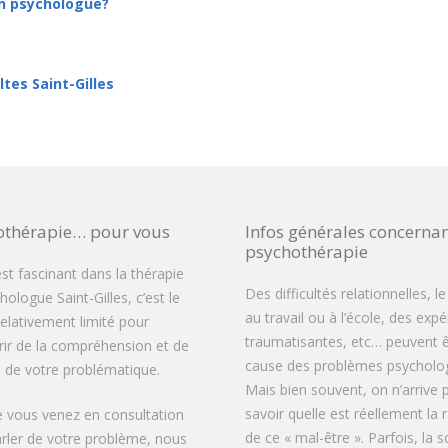
n psychologue?
tes Saint-Gilles
othérapie… pour vous
Infos générales concernan
psychothérapie
est fascinant dans la thérapie
Des difficultés relationnelles, le
ologue Saint-Gilles, c’est le
au travail ou à l’école, des exp
elativement limité pour
traumatisantes, etc… peuvent ê
rir de la compréhension et de
cause des problèmes psycholog
té de votre problématique.
Mais bien souvent, on n’arrive 
savoir quelle est réellement la 
 vous venez en consultation
de ce « mal-être ». Parfois, la s
rler de votre problème, nous