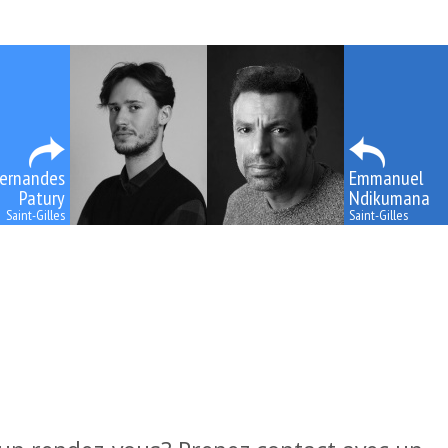
Fernandes
Emmanuel
Patury
Ndikumana
Saint-Gilles
Saint-Gilles