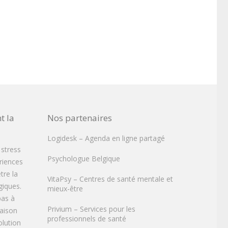
t la
Nos partenaires
Logidesk – Agenda en ligne partagé
 stress
Psychologue Belgique
ériences
tre la
VitaPsy – Centres de santé mentale et
iques.
mieux-être
pas à
Privium – Services pour les
raison
professionnels de santé
olution