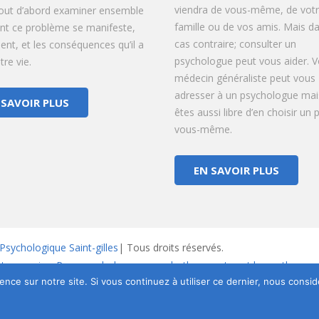
viendra de vous-même, de vot
tout d’abord examiner ensemble
famille ou de vos amis. Mais da
t ce problème se manifeste,
cas contraire; consulter un
vient, et les conséquences qu’il a
psychologue peut vous aider. V
re vie.
médecin généraliste peut vous
adresser à un psychologue mai
 SAVOIR PLUS
êtes aussi libre d’en choisir un 
vous-même.
EN SAVOIR PLUS
Psychologique Saint-gilles
| Tous droits réservés.
nt vos soins. Pour psychologues, psychotherapeutes et hypnotherape
ence sur notre site. Si vous continuez à utiliser ce dernier, nous consi
tique de Protection de la Vie Privée