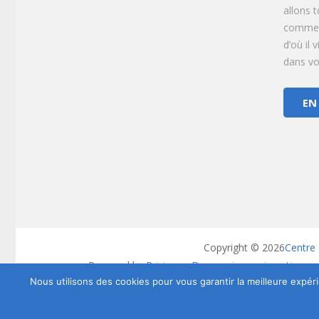
allons 
commen
d’où il 
dans vot
EN
Copyright © 2026
Centre 
Powered by
Privium – Des services qui soutienne
Nous utilisons des cookies pour vous garantir la meilleure expéri
RGPD – Poli