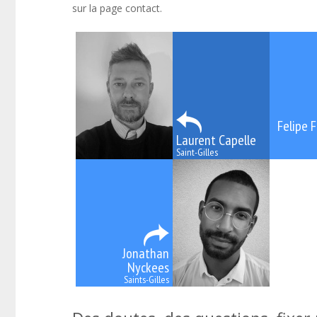
sur la page contact.
Felipe 
Laurent Capelle
Saint-Gilles
Jonathan
Nyckees
Saints-Gilles