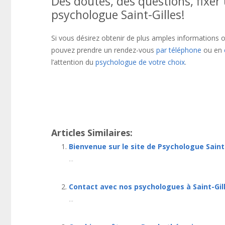
Des doutes, des questions, fixe
psychologue Saint-Gilles!
Si vous désirez obtenir de plus amples informations o
pouvez prendre un rendez-vous
par téléphone
ou en
l’attention du
psychologue de votre choix
.
psychologue Saint-Gilles , psy Saint-Gilles
Thérapie bru
notamment
Et, de même que, sans compter que, ains
Articles Similaires:
Bienvenue sur le site de Psychologue Saint
...
Contact avec nos psychologues à Saint-Gil
...