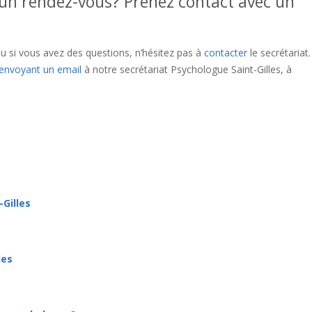
r un rendez-vous? Prenez contact avec un
u si vous avez des questions, n’hésitez pas à
contacter
le secrétariat
envoyant un email
à notre secrétariat Psychologue Saint-Gilles, à
xelles
psychologue Saint-Gilles psychologie Saint-Gilles
tout d’abord, a
i que, ensuite
-Gilles
les