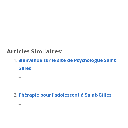
Thérapie bruxelles
Centre psychologique
psychologue saint-gilles
tout d’abord, ainsi,
notamment
Et, de même que, sans compter que, ainsi
que, ensuite, voire, d’ailleurs, encore, de plus, quant
à, non seulement, mais encore, de surcroît, en outre
Articles Similaires:
Bienvenue sur le site de Psychologue Saint-
Gilles
...
Thérapie pour l’adolescent à Saint-Gilles
...