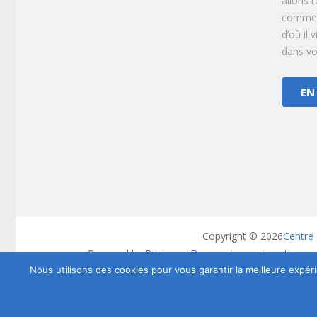
allons 
commen
d’où il 
dans vot
EN
Copyright © 2026
Centre 
Powered by
Privium – Des services qui soutienne
RGPD – Poli
Nous utilisons des cookies pour vous garantir la meilleure expéri