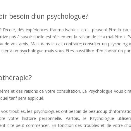
ir besoin d’un psychologue?
psy
ou à l’école, des expériences traumatisantes, etc… peuvent être la cau
ve pas à savoir quelle est réellement la raison de ce « mal-être ». Pa
ou de vos amis. Mais dans le cas contraire; consulter un psychologu
sser à un psychologue mais vous êtes aussi libre d’en choisir un par
lles psychologue
othérapie?
psychologue saint-gilles
ême et des raisons de votre consultation. Le Psychologue vous dira
quel tarif sera appliqué.
psychologue Saint-Gilles psychologue
 vos troubles, les psychologues ont besoin de beaucoup d’information
votre histoire personnelle. Parfois, le Psychologue utilise
ment dite peut commencer. En fonction des troubles et de votre cho