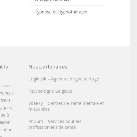
Hypnose et Hypnothérapie
t la
Nos partenaires
Logidesk – Agenda en ligne partagé
 stress
Psychologue Belgique
ériences
tre la
VitaPsy – Centres de santé mentale et
iques.
mieux-être
pas à
Privium – Services pour les
raison
professionnels de santé
olution
re