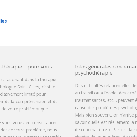
lles
othérapie… pour vous
Infos générales concernan
psychothérapie
est fascinant dans la thérapie
Des difficultés relationnelles, le
ologue Saint-Gilles, c’est le
au travail ou à l’école, des exp
elativement limité pour
traumatisantes, etc… peuvent ê
rir de la compréhension et de
cause des problèmes psycholog
té de votre problématique.
Mais bien souvent, on n’arrive 
savoir quelle est réellement la 
 vous venez en consultation
de ce « mal-être ». Parfois, la s
rler de votre problème, nous
viendra de vous-même, de vot