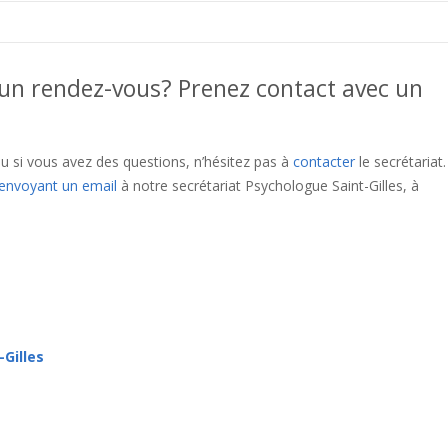
r un rendez-vous? Prenez contact avec un
u si vous avez des questions, n’hésitez pas à
contacter
le secrétariat
envoyant un email
à notre secrétariat Psychologue Saint-Gilles, à
que psychologue saint-gilles
Et, de même que, sans compter que, ains
on seulement, mais encore, de surcroît, en outre
-Gilles