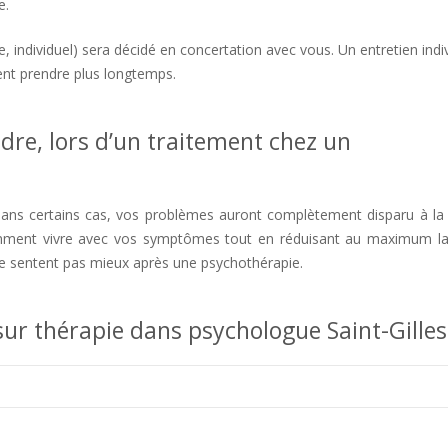
e.
psychologue Saint-Gilles psychologue saint-gilles
e, individuel) sera décidé en concertation avec vous. Un entretien indi
ent prendre plus longtemps.
psychologue Saint-Gilles
ndre, lors d’un traitement chez un
Gilles saint-gilles psychologue
Dans certains cas, vos problèmes auront complètement disparu à la 
omment vivre avec vos symptômes tout en réduisant au maximum l
ne se sentent pas mieux après une psychothérapie.
therapie saint gilles
ur thérapie dans psychologue Saint-Gilles