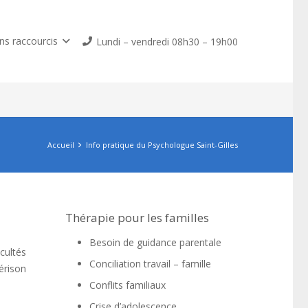
ns raccourcis
Lundi – vendredi 08h30 – 19h00
Accueil
Info pratique du Psychologue Saint-Gilles
Thérapie pour les familles
Besoin de guidance parentale
cultés
Conciliation travail – famille
érison
Conflits familiaux
Crise d’adolescence