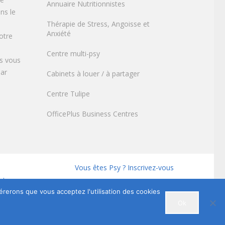
Annuaire Nutritionnistes
ns le
Thérapie de Stress, Angoisse et
Anxiété
otre
Centre multi-psy
s vous
par
Cabinets à louer / à partager
Centre Tulipe
OfficePlus Business Centres
Vous êtes Psy ? Inscrivez-vous
utes.
dérerons que vous acceptez l'utilisation des cookies
Ok