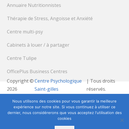
Annuaire Nutritionnistes
Thérapie de Stress, Angoisse et Anxiété
Centre multi-psy
Cabinets à louer / à partager
Centre Tulipe
OfficePlus Business Centres
Copyright ©
Centre Psychologique
| Tous droits
2026
Saint-gilles
réservés.
Powered by
Privium – Des services qui soutiennent
Nous utilisons des cookies pour vous garantir la meilleure
vos soins. Pour psychologues, psychotherapeutes et
expérience sur notre site. Si vous continuez à utiliser ce
hypnotherapeutes.
dernier, nous considérerons que vous acceptez l'utilisation des
cookies
RGPD – Politique de Protection de la Vie Privée